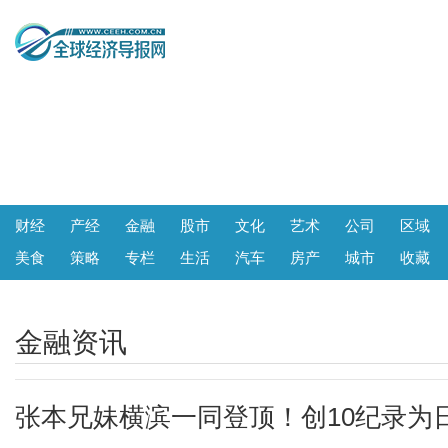
财经
产经
金融
股市
文化
艺术
公司
区域
美食
策略
专栏
生活
汽车
房产
城市
收藏
金融资讯
张本兄妹横滨一同登顶！创10纪录为