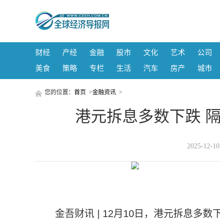
财经
产经
金融
股市
文化
艺术
公司
美食
策略
专栏
生活
汽车
房产
城市
您的位置：
首页
>
金融资讯
>
港元拆息多数下跌 隔夜
2025-12-
金吾财讯 | 12月10日，港元拆息多数下