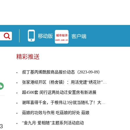
精彩推送
叔丁基丙烯酰胺商品报价动态（2023-09-09）
张家港经开区（杨舍镇）：用活党建“绣花针”，穿起
超4500套 闵行这两处动迁安置房有新进展
谢晖喜得千金，于根伟让3分就当随礼了！大连人客战
菇娘的功效与作用 吃菇娘的好处 菇娘
“金九月·爱相随”主题系列活动启动
3