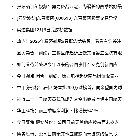
张源晒训练视频：努力备战亚冠，为漫长的赛季站好最
[异常波动]东百集团(600693):东百集团股票交易异常
实达集团12月9日龙虎榜数据
热点！2025年精密轴承5只概念龙头股，看看有你关注
因买卖合同纠纷，三鑫医疗起诉上饶东信第五医院有限
如何看待并处理今年以来的召回事件？安克创新回应
今日视点:因合同纠纷，康力电梯起诉南昌绿资隆置业
中甲身价榜：居伊-姆本扎200万欧榜首，向余望国内球
神舟二十一号航天员武飞成为太空出舱最年轻中国航天
华工科技：前三季度净利润同比增长541%
今日聚焦!博实股份：公司目前无其他应披露而未披露
博实股份：公司目前无其他应披露而未披露的信息 头