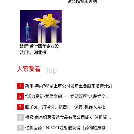
饭煲维修服务地
破解“苦学四年企业没
法用”，湖北探
大家爱看
Top
1
简讯:年内768家上市公司发布重要股东增持计划
2
“活力高新·武侯文韵——锦动双区”八段锦交流赛举
3
脑子灵、跑得快、抗击打 “保安”机器人亮相宁波
4
播报:南京绿茵康途食品有限公司成立 注册资本1万人
5
亿帆医药：N-3C01注射液获得《药物临床试验批准通知