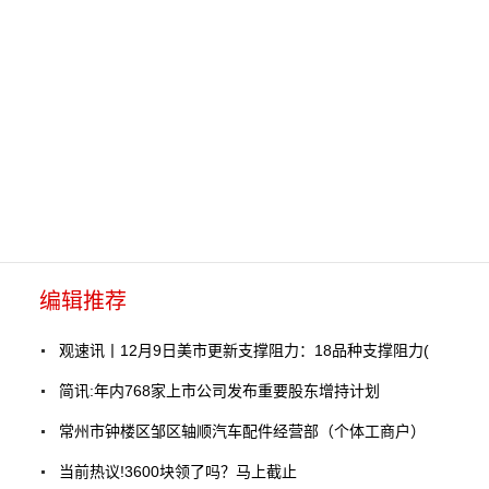
编辑推荐
观速讯丨12月9日美市更新支撑阻力：18品种支撑阻力(
简讯:年内768家上市公司发布重要股东增持计划
常州市钟楼区邹区轴顺汽车配件经营部（个体工商户）
当前热议!3600块领了吗？马上截止