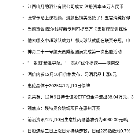
江西山月酌酒业有限公司成立 注册资本55万人民币
张馨予晒上课视频，淡颜出镜美感绝了！五官清纯好似
当前热议!摩尔线程新专利可提高万卡集群模型训练性
他去哪支中超球队效力！哪支球队就能在联赛夺冠，申
神舟二十一号航天员乘组圆满完成第一次出舱活动
“一张图”精准导航，“一表办”优化提速——湖南深
酒价内参12月10日价格发布，习酒君品上涨6元
惠伦晶体于2025年12月10日停牌
凯莱英：12月9日持仓该股ETF资金净流出38.04万元，3
观焦点：残特奥会跳绳项目在惠州开赛
前沿资讯!12月10日生意社丙酮基准价为4080.00元/吨
日股连续三日上涨日元持续走软，日经225指数涨0.7%