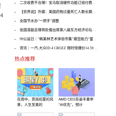
二次收费不合理！宝马取消硬件功能订阅付费，奔驰不
资
【世界说】外媒：美国药物过量死亡人数长期处于历史
4
全国节水办“一把手”调整
张国清副总理将赴俄出席第八届东方经济论坛，外交部
99公益日｜“韩美林艺术体验市集”邀您助力“童音童
资讯｜一汽-大众ID.4 CROZZ 限时惊爆价14.59万元起
热点推荐
在雨中，赏阅初夏的风
AMD CEO苏姿丰重申
景，人生至美的
“AI优先”，预计