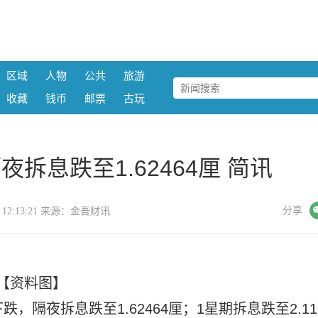
区域
人物
公共
旅游
收藏
钱币
邮票
古玩
拆息跌至1.62464厘 简讯
微信
分享
10 12:13:21 来源：金吾财讯
【资料图】
跌，隔夜拆息跌至1.62464厘；1星期拆息跌至2.11