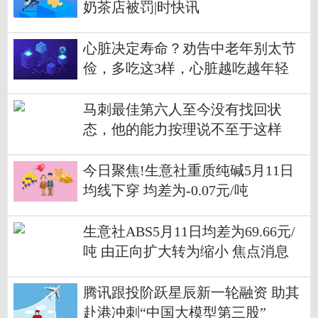
奶茶店被罚|时快讯
心脏决定寿命？劝告中老年别太节
俭，多吃这3样，心脏越吃越年轻
马刺最佳第六人至今没有找回状
态，他的能力按理说不至于这样
啊？
今日聚焦!生意社重质纯碱5月11日
均线下穿 均差为-0.07元/吨
生意社ABS5月11日均差为69.66元/
吨 由正向扩大转为缩小 焦点消息
腾讯跟投阶跃星辰新一轮融资 助其
赴港冲刺“中国大模型第三股”