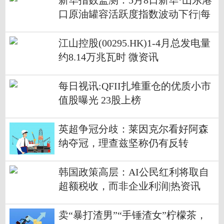
新华指数监测：5月8日新华·山东港
口原油罐容活跃度指数波动下行|每
日速递
江山控股(00295.HK)1-4月总发电量
约8.14万兆瓦时 微资讯
每日视讯:QFII扎堆重仓的优质小市
值股曝光 23股上榜
英超争冠分歧：莱因克尔看好阿森
纳夺冠，理查兹坚称仍有反转
韩国政策高层：AI公民红利将取自
超额税收，而非企业利润|热资讯
卖“暴打渣男”“手锤渣女”柠檬茶，