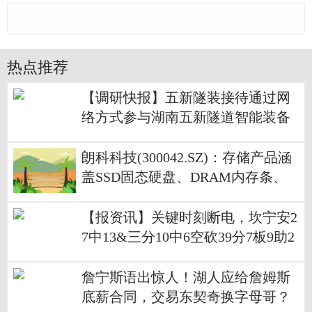
热点推荐
【调研快报】五新隧装接待通过网
络方式参与湖南五新隧道智能装备
股份有限公司“2025年年度报告业绩
说明会”的投资者调研|讯息
朗科科技(300042.SZ)：存储产品涵
盖SSD固态硬盘、DRAM内存条、
嵌入式存储、移动存储等系列存储
产品
【报资讯】关键时刻断电，坎宁安2
7中13&三分10中6空砍39分7板9助2
断
詹宁斯语出惊人！湖人应给詹姆斯
底薪合同，交易东契奇换字母哥？