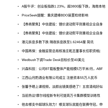
A股午评：创业板指跌1.23%，超3800股下跌，海南本地
PriceSeek提醒：重庆建峰BDO装置检修影响
【券商聚焦】中信建投：锂价波动熨平则重视企业自身
【券商聚焦】中信建投：锂价波动熨平则重视企业自身
港元拆息多数下跌 隔夜拆息跌至1.62464厘 简讯
中国再保：金融监管总局核准庄乾志董事长任职资格|
Wedbush下调Trade Desk目标价至40美元
兴森科技：公司BT载板整体产能规模5万平米/月，ABF
江西山月酌酒业有限公司成立 注册资本55万人民币
张馨予晒上课视频，淡颜出镜美感绝了！五官清纯好似
当前热议!摩尔线程新专利可提高万卡集群模型训练性
他去哪支中超球队效力！哪支球队就能在联赛夺冠，申