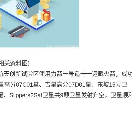
(相关资料图)
商业航天创新试验区使用力箭一号遥十一运载火箭，成
星高分07C01星、吉星高分07D01星、东坡15号卫
、Slippers2Sat卫星共9颗卫星发射升空，卫星顺