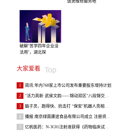
饭煲维修服务地
破解“苦学四年企业没
法用”，湖北探
大家爱看
Top
1
简讯:年内768家上市公司发布重要股东增持计划
2
“活力高新·武侯文韵——锦动双区”八段锦交流赛举
3
脑子灵、跑得快、抗击打 “保安”机器人亮相宁波
4
播报:南京绿茵康途食品有限公司成立 注册资本1万人
5
亿帆医药：N-3C01注射液获得《药物临床试验批准通知