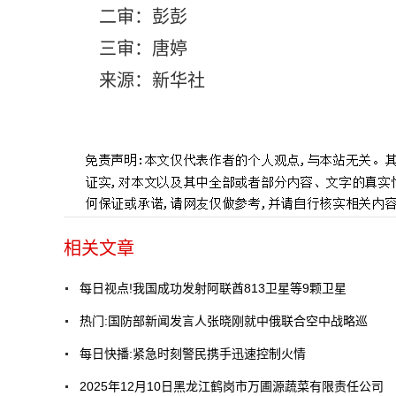
二审：彭彭
三审：唐婷
来源：新华社
标签：
快讯
相关文章
每日视点!我国成功发射阿联酋813卫星等9颗卫星
热门:国防部新闻发言人张晓刚就中俄联合空中战略巡
每日快播:紧急时刻警民携手迅速控制火情
2025年12月10日黑龙江鹤岗市万圃源蔬菜有限责任公司