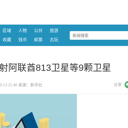
区域
人物
公共
旅游
收藏
钱币
邮票
古玩
射阿联酋813卫星等9颗卫星
微信
分享
-10 13:25:40 来源：新华社