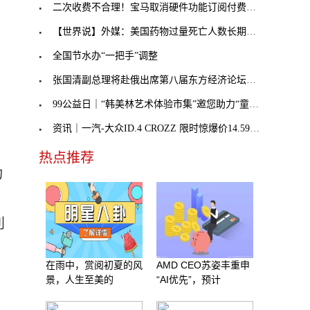
二次收费不合理！宝马取消硬件功能订阅付费，奔驰不
【世界说】外媒：美国药物过量死亡人数长期处于历史
全国节水办“一把手”调整
张国清副总理将赴俄出席第八届东方经济论坛，外交部
99公益日｜“韩美林艺术体验市集”邀您助力“童音童
资讯｜一汽-大众ID.4 CROZZ 限时惊爆价14.59万元起
热点推荐
功
利
在雨中，赏阅初夏的风
AMD CEO苏姿丰重申
景，人生至美的
“AI优先”，预计