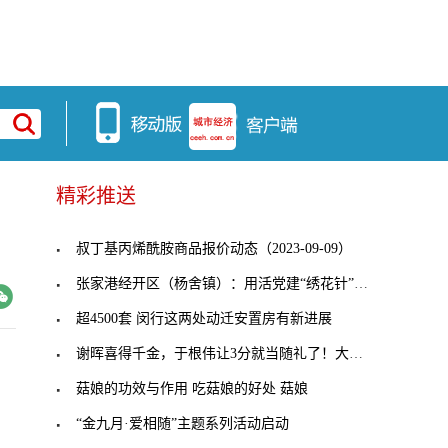
精彩推送
叔丁基丙烯酰胺商品报价动态（2023-09-09）
张家港经开区（杨舍镇）：用活党建“绣花针”，穿起
超4500套 闵行这两处动迁安置房有新进展
谢晖喜得千金，于根伟让3分就当随礼了！大连人客战
菇娘的功效与作用 吃菇娘的好处 菇娘
“金九月·爱相随”主题系列活动启动