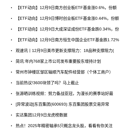
【ETF动向】12月9日南方创业板ETF基金涨0.6%，份额
【ETF动向】12月9日博时创业板ETF基金涨0.44%，份额
【ETF动向】12月9日大成深证成份ETF基金跌0.34%，份
【ETF动向】12月9日南方恒生中国企业ETF基金跌1.72%
观速讯丨12月9日美市更新支撑阻力：18品种支撑阻力(
简讯:年内768家上市公司发布重要股东增持计划
常州市钟楼区邹区轴顺汽车配件经营部（个体工商户）
当前热议!3600块领了吗？马上截止
张源晒训练视频：努力备战亚冠，为漫长的赛季站好最
[异常波动]东百集团(600693):东百集团股票交易异常
实达集团12月9日龙虎榜数据
热点！2025年精密轴承5只概念龙头股，看看有你关注